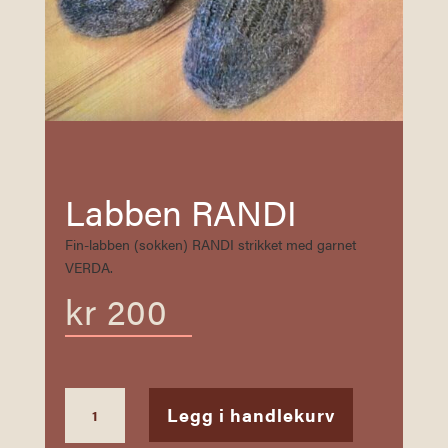
Labben RANDI
Fin-labben (sokken) RANDI strikket med garnet
VERDA.
kr
200
SNØ
Legg i handlekurv
TIL
JULETREET